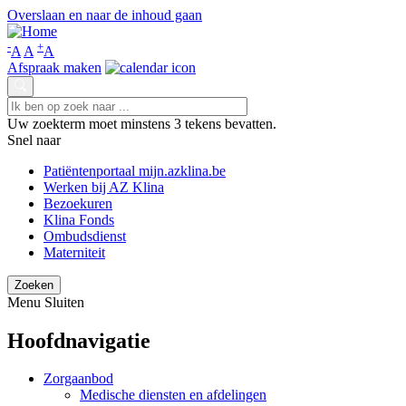
Overslaan en naar de inhoud gaan
-
+
A
A
A
Afspraak maken
Uw zoekterm moet minstens 3 tekens bevatten.
Snel naar
Patiëntenportaal mijn.azklina.be
Werken bij AZ Klina
Bezoekuren
Klina Fonds
Ombudsdienst
Materniteit
Menu
Sluiten
Hoofdnavigatie
Zorgaanbod
Medische diensten en afdelingen