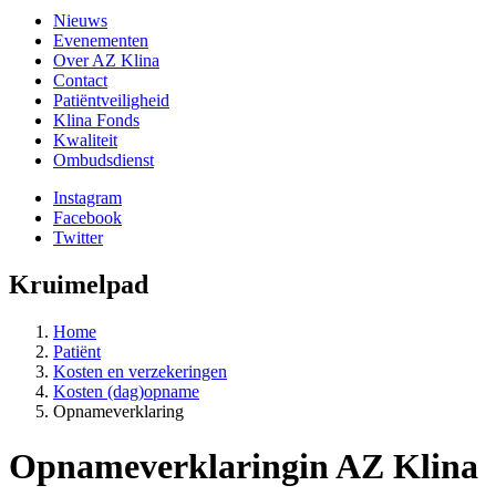
Nieuws
Evenementen
Over AZ Klina
Contact
Patiëntveiligheid
Klina Fonds
Kwaliteit
Ombudsdienst
Instagram
Facebook
Twitter
Kruimelpad
Home
Patiënt
Kosten en verzekeringen
Kosten (dag)opname
Opnameverklaring
Opnameverklaring
in AZ Klina