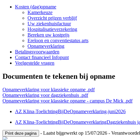
Kosten (dag)opname
Kamerkeuze
Overzicht prijzen verblijf
Uw ziekenhuisfactuur
Hospitalisatieverzekering
Bereken uw kostprijs
Ereloon en conventiestatus arts
Opnameverklaring
Betalingsvoorwaarden
Contact financieel Infopunt
Veelgestelde vragen
Documenten te tekenen bij opname
Opnameverklaring voor klassieke opname
.pdf
Opnameverklaring voor dagziekenhuis
.pdf
Opnameverklaring voor klassieke opname - campus De Mick
.pdf
AZ Klina-ToelichtingBijDeOpnameverklaring-juni2026
AZ Klina-ToelichtingBijDeOpnameverklaringDagziekenhuis ja
- Laatst bijgewerkt op 15/07/2026 - Verantwoorde
Print deze pagina