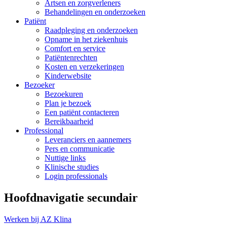
Artsen en zorgverleners
Behandelingen en onderzoeken
Patiënt
Raadpleging en onderzoeken
Opname in het ziekenhuis
Comfort en service
Patiëntenrechten
Kosten en verzekeringen
Kinderwebsite
Bezoeker
Bezoekuren
Plan je bezoek
Een patiënt contacteren
Bereikbaarheid
Professional
Leveranciers en aannemers
Pers en communicatie
Nuttige links
Klinische studies
Login professionals
Hoofdnavigatie secundair
Werken bij AZ Klina