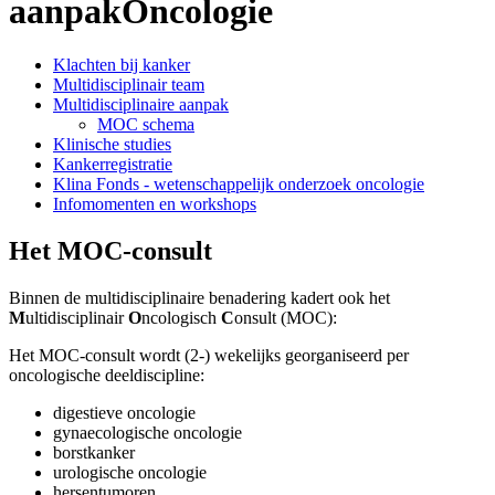
aanpak
Oncologie
Klachten bij kanker
Multidisciplinair team
Multidisciplinaire aanpak
MOC schema
Klinische studies
Kankerregistratie
Klina Fonds - wetenschappelijk onderzoek oncologie
Infomomenten en workshops
Het MOC-consult
Binnen de multidisciplinaire benadering kadert ook het
M
ultidisciplinair
O
ncologisch
C
onsult (MOC):
Het MOC-consult wordt (2-) wekelijks georganiseerd per
oncologische deeldiscipline:
digestieve oncologie
gynaecologische oncologie
borstkanker
urologische oncologie
hersentumoren