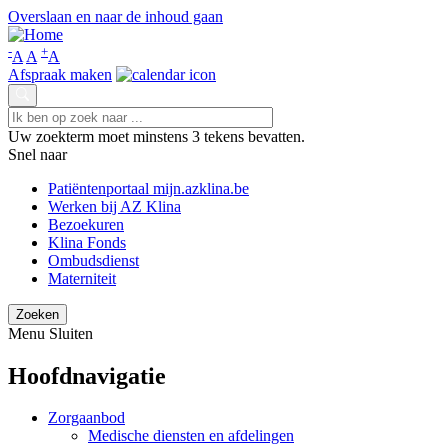
Overslaan en naar de inhoud gaan
-
+
A
A
A
Afspraak maken
Uw zoekterm moet minstens 3 tekens bevatten.
Snel naar
Patiëntenportaal mijn.azklina.be
Werken bij AZ Klina
Bezoekuren
Klina Fonds
Ombudsdienst
Materniteit
Menu
Sluiten
Hoofdnavigatie
Zorgaanbod
Medische diensten en afdelingen